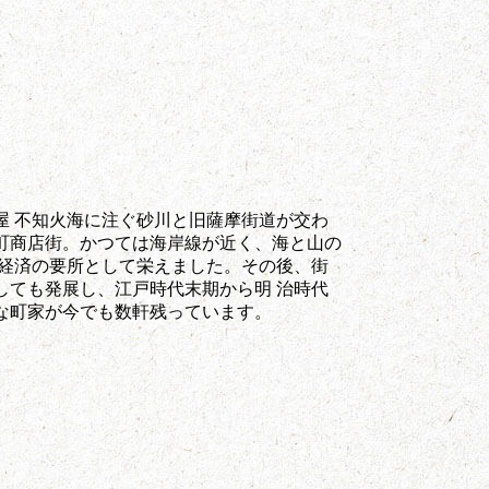
屋 不知火海に注ぐ砂川と旧薩摩街道が交わ
町商店街。かつては海岸線が近く、海と山の
域経済の要所として栄えました。その後、街
しても発展し、江戸時代末期から明 治時代
な町家が今でも数軒残っています。