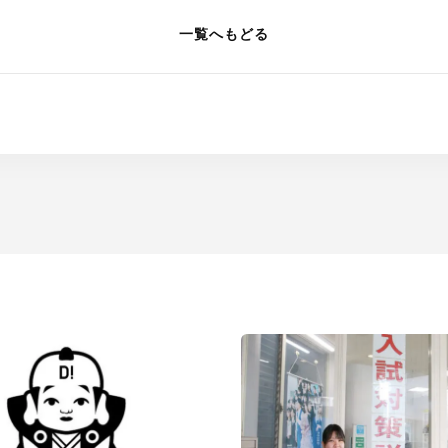
一覧へもどる
ITエンジニア科
学校案内
デジタルクリエイ
ITビジネス科
学校概要
医療事務科
講師・職員紹介
総合ビジネス科
アクセス
情報公開
入学案内
入試情報
学費・学費サポー
よくあるご質問