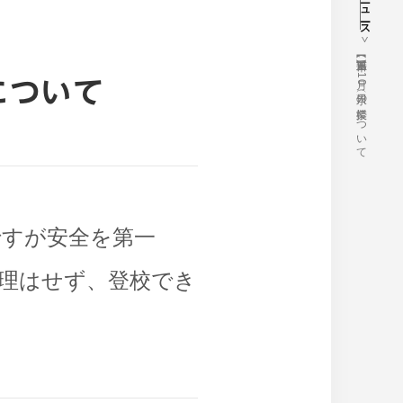
ニュース
【重要】本日、9月10日（水）の授業について
について
ですが安全を第一
理はせず、登校でき
ス