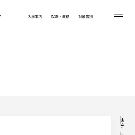
フ
入学案内
就職・資格
対象者別
ホーム