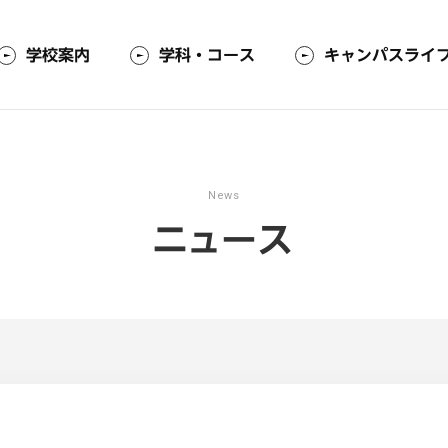
学校案内
学科・コース
キャンパスライ
News
ニ
ュ
ー
ス