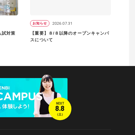
2026.07.31
お知らせ
方へ
同窓会
「入試対策
【重要】８/８以降のオープンキャンパ
スについて
NEXT
8.8
（土）